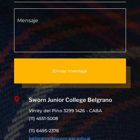
Mensaje
Enviar mensaje

Sworn Junior College Belgrano
Virrey del Pino 3299 1426 - CABA
(11) 4551-5008
(11) 6495-2376
belgrano@sworn.esc.edu.ar