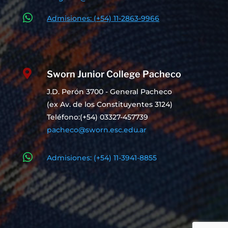

Admisiones: (+54) 11-2863-9966

Sworn Junior College Pacheco
J.D. Perón 3700 - General Pacheco
(ex Av. de los Constituyentes 3124)
Teléfono:(+54) 03327-457739
pacheco@sworn.esc.edu.ar

Admisiones: (+54) 11-3941-8855